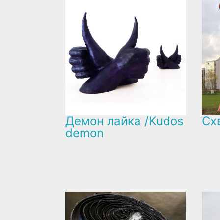
Демон лайка /Kudos
Схв
demon