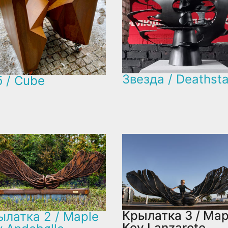
Звезда / Deathsta
 / Cube
Крылатка 3 / Map
ылатка 2 / Maple
Key Lanzarote