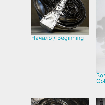
Начало / Beginning
Зол
Go