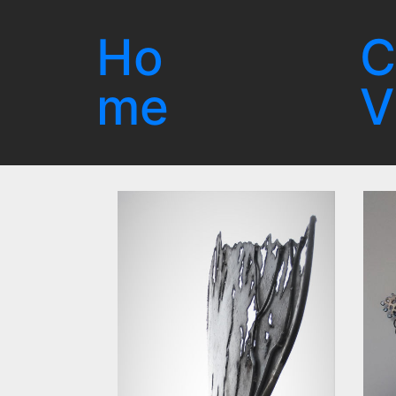
С
Ho
me