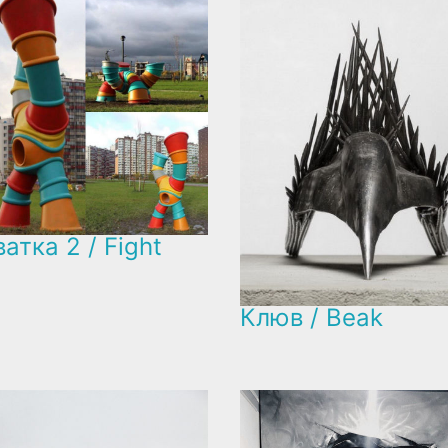
атка 2 / Fight
Клюв / Beak