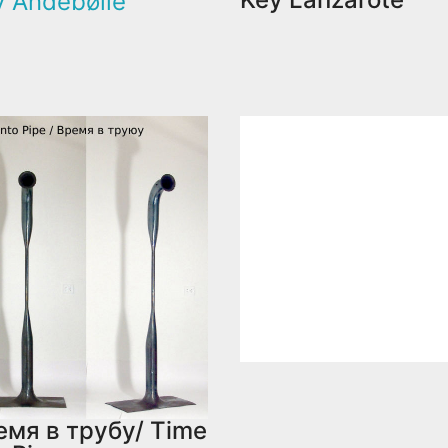
y Andebølle
емя в трубу/ Time