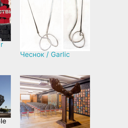
r
Чеснок / Garlic
le