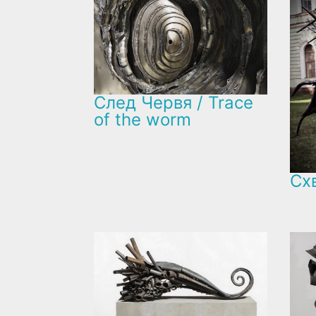
След Червя / Trace
of the worm
Схв