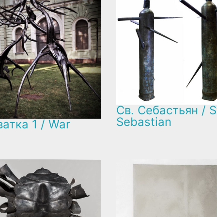
Св. Себастьян / S
Sebastian
атка 1 / War