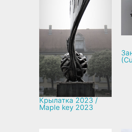
За
(Cu
Крылатка 2023 /
Maple key 2023