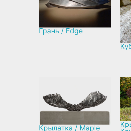
Грань / Edge
Куб
Кр
Крылатка / Maple