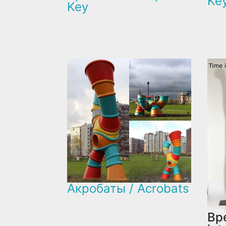
Ke
Key
Акробаты / Acrobats
Вр