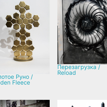
Перезагрузка /
Reload
отое Руно /
lden Fleece