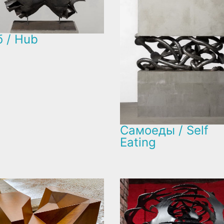
б / Hub
Самоеды / Self
Eating