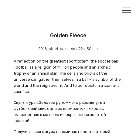
Golden Fleece
2018, steel, paint, 66 / 22 / 30 cm
A reflection on the greatest sport totem, the soccer ball.
Football as a religion of million people and an archaic
trophy of an animal skin. The cells and bricks of the
universe can gather themselves in a ball – a symbol of the
world and the reign over it. And to be rebuilt in a icon of a
sacrifice.
Скульптура «Золотое руно» - это разомкнутый
футбольный мяч, одна из возможных выкроек,
выполненная в металле и покрашенная золотой
краской.
Получившаяся фигура напоминает крест, который