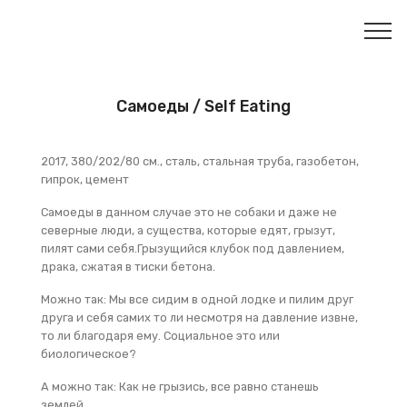
Самоеды / Self Eating
2017, 380/202/80 см., сталь, стальная труба, газобетон,
гипрок, цемент
Самоеды в данном случае это не собаки и даже не
северные люди, а существа, которые едят, грызут,
пилят сами себя.
Грызущийся клубок под давлением,
драка, сжатая в тиски бетона.
Можно так: Мы все сидим в одной лодке и пилим друг
друга и себя самих то ли несмотря на давление извне,
то ли благодаря ему. Социальное это или
биологическое?
А можно так: Как не грызись, все равно станешь
землей.